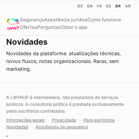
DE
EN
FR
ES
BR
AR
Segurança
Assistência jurídica
Como funciona
Ofertas
Perguntas
Obter o app
Novidades
Novidades da plataforma: atualizações técnicas,
novos fluxos, notas organizacionais. Raras, sem
marketing.
A LWYRUP é intermediária, não prestadora de serviços
jurídicos. A consultoria jurídica é prestada exclusivamente
pelos escritórios contratados.
Informações legais
·
Privacidade
·
Para escritórios
·
Novidades
·
Arquitetura de segurança
–