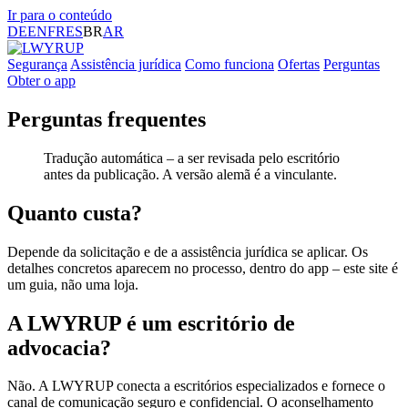
Ir para o conteúdo
DE
EN
FR
ES
BR
AR
Segurança
Assistência jurídica
Como funciona
Ofertas
Perguntas
Obter o app
Perguntas frequentes
Tradução automática – a ser revisada pelo escritório
antes da publicação. A versão alemã é a vinculante.
Quanto custa?
Depende da solicitação e de a assistência jurídica se aplicar. Os
detalhes concretos aparecem no processo, dentro do app – este site é
um guia, não uma loja.
A LWYRUP é um escritório de
advocacia?
Não. A LWYRUP conecta a escritórios especializados e fornece o
canal de comunicação seguro e confidencial. O aconselhamento