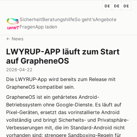
DE
DE
DE
Sicherheit
Beratungshilfe
So geht's
Angebote
Fragen
App laden
← News
LWYRUP-APP läuft zum Start
auf GrapheneOS
2026-04-22
Die LWYRUP-App wird bereits zum Release mit
GrapheneOS kompatibel sein.
GrapheneOS ist ein gehärtetes Android-
Betriebssystem ohne Google-Dienste. Es läuft auf
Pixel-Geräten, ersetzt das vorinstallierte Android
vollständig und bringt Sicherheits- und Privatsphäre-
Verbesserungen mit, die im Standard-Android nicht
vorhanden sind: strengere Sandboxing-Regeln für