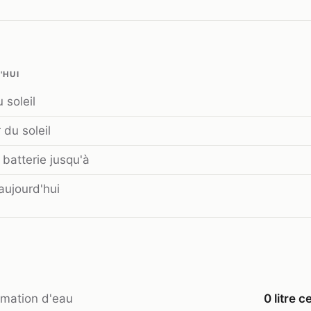
'HUI
 soleil
du soleil
batterie jusqu'à
aujourd'hui
mation d'eau
0 litre c