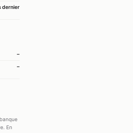
s dernier
–
–
,
e banque
ve. En