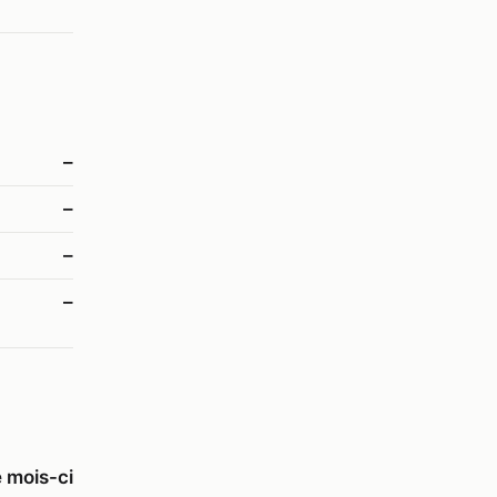
–
–
–
–
e mois-ci