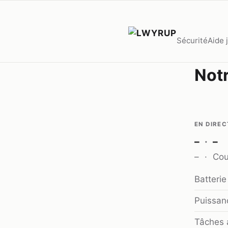
Sécurité
Aide 
Notr
EN DIREC
–
·
–
–
·
Cou
Batterie
Puissan
Tâches 