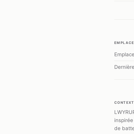
EMPLAC
Emplac
Dernière
CONTEXT
LWYRUP 
inspiré
de batte