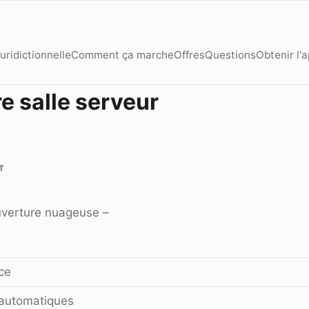
juridictionnelle
Comment ça marche
Offres
Questions
Obtenir l'
e salle serveur
T
verture nuageuse
–
ce
automatiques