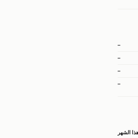
–
–
–
–