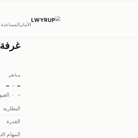
الأمان
المساعدة ا
غرفة 
مباشر
–
·
–
–
·
الغي
البطارية
القدرة
المهام التل