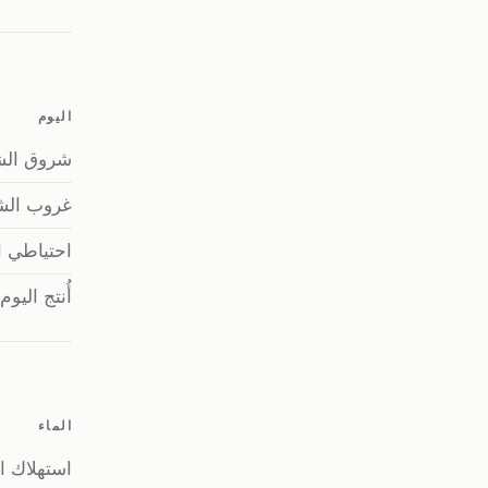
اليوم
شروق ال
غروب ال
احتياطي ا
أُنتج اليوم
الماء
استهلاك ال