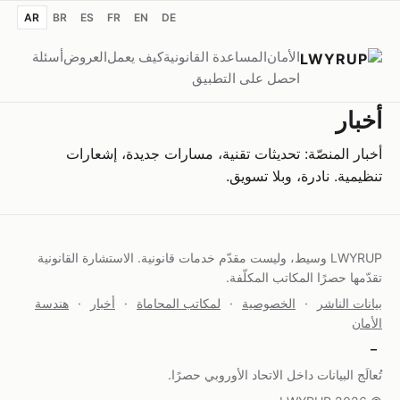
AR
BR
ES
FR
EN
DE
الأمان
المساعدة القانونية
كيف يعمل
العروض
أسئلة
احصل على التطبيق
أخبار
أخبار المنصّة: تحديثات تقنية، مسارات جديدة، إشعارات
تنظيمية. نادرة، وبلا تسويق.
‏LWYRUP وسيط، وليست مقدّم خدمات قانونية. الاستشارة القانونية
تقدّمها حصرًا المكاتب المكلّفة.
بيانات الناشر
·
الخصوصية
·
لمكاتب المحاماة
·
أخبار
·
هندسة
الأمان
–
تُعالَج البيانات داخل الاتحاد الأوروبي حصرًا.