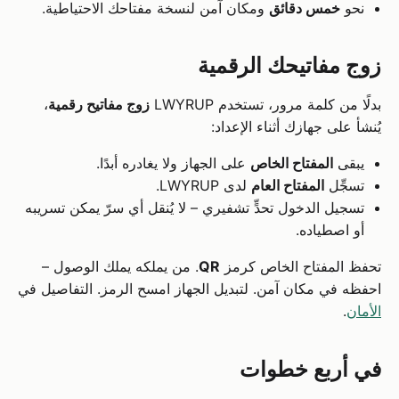
نحو
خمس دقائق
ومكان آمن لنسخة مفتاحك الاحتياطية.
زوج مفاتيحك الرقمية
بدلًا من كلمة مرور، تستخدم LWYRUP
زوج مفاتيح رقمية
،
يُنشأ على جهازك أثناء الإعداد:
يبقى
المفتاح الخاص
على الجهاز ولا يغادره أبدًا.
تسجِّل
المفتاح العام
لدى LWYRUP.
تسجيل الدخول تحدٍّ تشفيري – لا يُنقل أي سرّ يمكن تسريبه
أو اصطياده.
تحفظ المفتاح الخاص كرمز
QR
. من يملكه يملك الوصول –
احفظه في مكان آمن. لتبديل الجهاز امسح الرمز. التفاصيل في
الأمان
.
في أربع خطوات