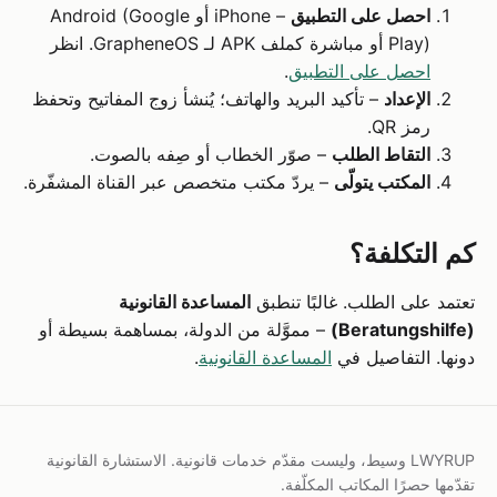
احصل على التطبيق
– iPhone أو Android (Google
Play) أو مباشرة كملف APK لـ GrapheneOS. انظر
احصل على التطبيق
.
الإعداد
– تأكيد البريد والهاتف؛ يُنشأ زوج المفاتيح وتحفظ
رمز QR.
التقاط الطلب
– صوّر الخطاب أو صِفه بالصوت.
المكتب يتولّى
– يردّ مكتب متخصص عبر القناة المشفّرة.
كم التكلفة؟
تعتمد على الطلب. غالبًا تنطبق
المساعدة القانونية
(Beratungshilfe)
– مموَّلة من الدولة، بمساهمة بسيطة أو
دونها. التفاصيل في
المساعدة القانونية
.
‏LWYRUP وسيط، وليست مقدّم خدمات قانونية. الاستشارة القانونية
تقدّمها حصرًا المكاتب المكلّفة.