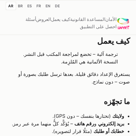
AR
BR
ES
FR
EN
DE
الأمان
المساعدة القانونية
كيف يعمل
العروض
أسئلة
احصل على التطبيق
كيف يعمل
ترجمة آلية – تخضع لمراجعة المكتب قبل النشر.
النسخة الألمانية هي المُلزِمة.
يستغرق الإعداد دقائق قليلة. بعدها ترسل طلبك بصورة أو
صوت – دون نماذج.
ما تجهّزه
ولايتك
(تختارها بنفسك – دون GPS).
بريد إلكتروني
و
رقم هاتف
– يُؤكَّد كلٌّ منهما مرة عبر رمز.
خطابك أو طلبك
(مثلًا قرار لتصويره).